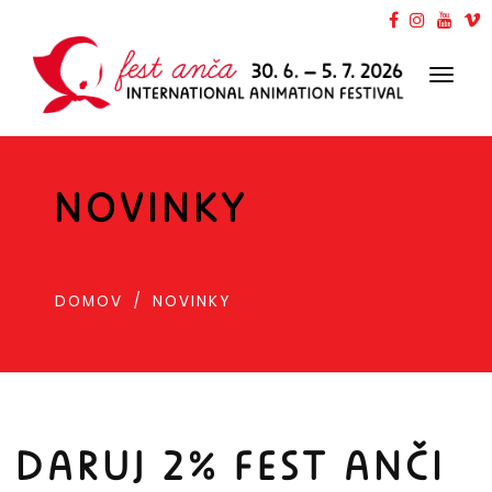
Toggl
navig
NOVINKY
DOMOV
NOVINKY
DARUJ 2% FEST ANČI