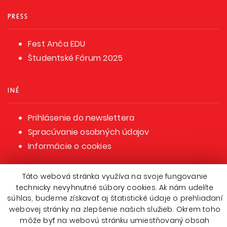
PRESS
Fest Anča EDU
Študentské Fórum 2025
INÉ
Prihlásenie do newslettera
Spracúvanie osobných údajov
Informácie o cookies
Táto webová stránka využíva na svoje fungovanie
technicky nevyhnutné súbory cookies. Ak nám udelíte
súhlas, budeme získavať aj štatistické údaje o prehliadaní
webovej stránky na zlepšenie našich služieb. Okrem toho
môže byť na webovú stránku umiestňovaný obsah