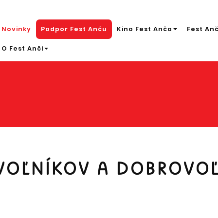
Novinky
Podpor Fest Anču
Kino Fest Anča
Fest An
O Fest Anči
OĽNÍKOV A DOBROVOĽ