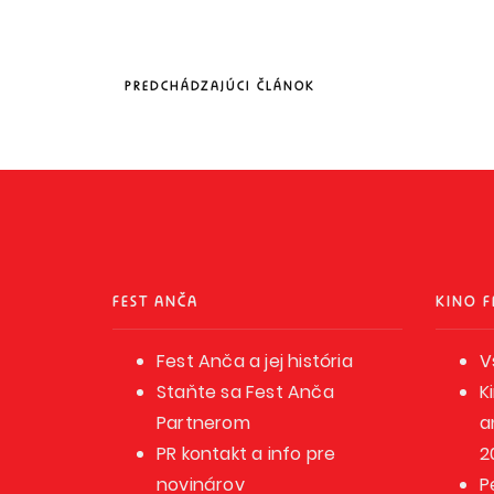
PREDCHÁDZAJÚCI ČLÁNOK
FEST ANČA
KINO F
Fest Anča a jej história
V
Staňte sa Fest Anča
K
Partnerom
a
PR kontakt a info pre
2
novinárov
P