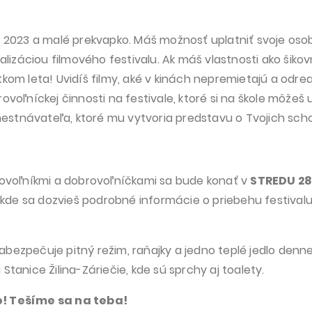
u 2023 a malé prekvapko.
Máš možnosť uplatniť svoje osob
alizáciou filmového festivalu. Ak máš vlastnosti ako šikovn
tkom leta! Uvidíš filmy, aké v kinách nepremietajú a odr
voľníckej činnosti na festivale, ktoré si na škole môžeš 
stnávateľa, ktoré mu vytvoria predstavu o Tvojich sch
rovoľníkmi a dobrovoľníčkami sa bude konať v
STREDU 28.
, kde sa dozvieš podrobné informácie o priebehu festival
bezpečuje pitný režim, raňajky a jedno teplé jedlo denn
tanice Žilina-Záriečie, kde sú sprchy aj toalety.
o! Tešíme sa na teba!