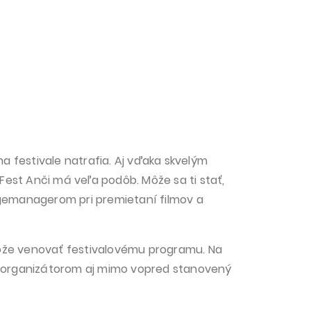
na festivale natrafia. Aj vďaka skvelým
est Anči má veľa podôb. Môže sa ti stať,
gemanagerom pri premietaní filmov a
ôže venovať festivalovému programu. Na
organizátorom aj mimo vopred stanovený