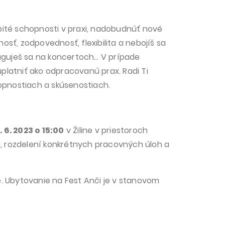
ité schopnosti v praxi, nadobudnúť nové
osť, zodpovednosť, flexibilita a nebojíš sa
eaguješ sa na koncertoch… V prípade
uplatniť ako odpracovanú prax. Radi Ti
opnostiach a skúsenostiach.
 6. 2023 o 15:00
v Žiline v priestoroch
u, rozdelení konkrétnych pracovných úloh a
e.
Ubytovanie na Fest Anči je v stanovom