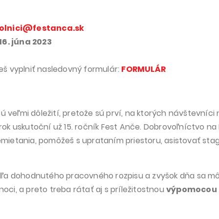
olnici@festanca.sk
16. júna 2023
eš vyplniť nasledovný formulár:
FORMULÁR
 veľmi dôležití, pretože sú prví, na ktorých návštevníci 
k uskutoční už 15. ročník Fest Anče. Dobrovoľníctvo na F
remietania, pomôžeš s uprataním priestoru,
asistovať sta
dľa dohodnutého pracovného rozpisu a zvyšok dňa sa m
noci, a preto treba rátať aj s príležitostnou
výpomocou