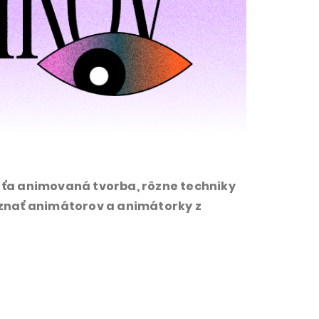
 ťa animovaná tvorba, rôzne techniky
znať animátorov a animátorky z