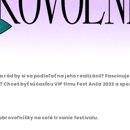
a rád by si sa podieľať na jeho realizácii?
Fascinuje
í?
Chceš byť súčasťou VIP tímu Fest Anča 2023
a spo
rovoľníčky na celé trvanie festivalu.