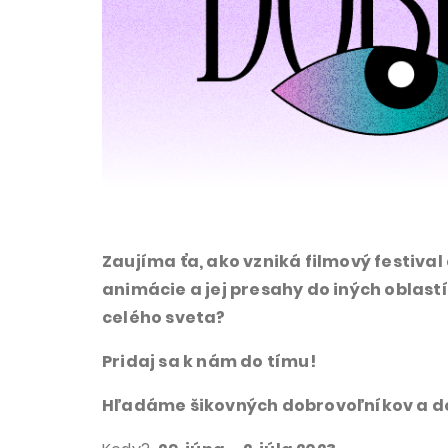
Zaujíma ťa, ako vzniká filmový festival 
animácie a jej presahy do iných oblast
celého sveta
?
Pridaj sa k nám do tímu!
Hľadáme šikovných dobrovoľníkov a dob