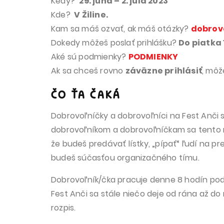
Kedy?
29. júna – 2. júla 2023
Kde?
V Žiline.
Kam sa máš ozvať, ak máš otázky?
dobrov
Dokedy môžeš poslať prihlášku?
Do piatka 
Aké sú podmienky?
PODMIENKY
Ak sa chceš rovno
záväzne prihlásiť
, môž
ČO ŤA ČAKÁ
Dobrovoľníčky a dobrovoľníci na Fest Anči sú
dobrovoľníkom a dobrovoľníčkam sa tento ro
že
budeš predávať lístky, „pípať“ ľudí na p
budeš súčasťou organizačného tímu.
Dobrovoľník/čka pracuje denne 8 hodín po
Fest Anči sa stále niečo deje od rána až do 
rozpis.