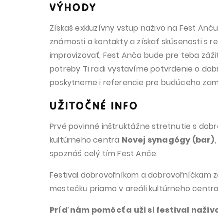
VÝHODY
Získaš exkluzívny vstup naživo na Fest Anč
známosti a kontakty a získať skúsenosti s re
improvizovať, Fest Anča bude pre teba záži
potreby Ti radi vystavíme potvrdenie o dobro
poskytneme i referencie pre budúceho zame
UŽITOČNÉ INFO
Prvé povinné inštruktážne stretnutie s dob
kultúrneho centra
Novej synagógy (bar)
spoznáš celý tím Fest Anče.
Festival dobrovoľníkom a dobrovoľníčkam za
mestečku priamo v areáli kultúrneho centra S
Príď nám pomôcť a uži si festival naživ