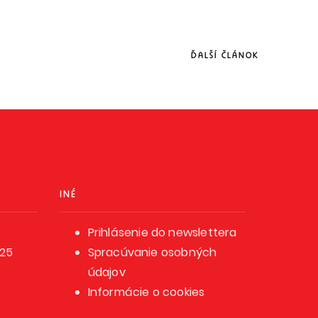
ĎALŠÍ ČLÁNOK
INÉ
Prihlásenie do newslettera
025
Spracúvanie osobných
údajov
Informácie o cookies