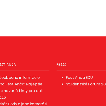
EST ANČA
PRESS
šeobecné informácie
Fest Anča EDU
ino Fest Anča: Najlepšie
Študentské Fórum 2
nimované filmy pre deti
025
ekár Boris a jeho kamaráti