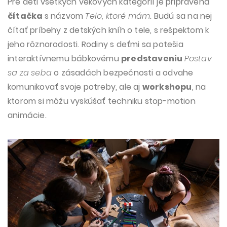
Pre deti všetkých vekových kategórií je pripravená
čítačka
s názvom
Telo, ktoré mám
. Budú sa na nej
čítať príbehy z detských kníh o tele, s rešpektom k
jeho rôznorodosti. Rodiny s deťmi sa potešia
interaktívnemu bábkovému
predstaveniu
Postav
sa za seba
o zásadách bezpečnosti a odvahe
komunikovať svoje potreby, ale aj
workshopu
, na
ktorom si môžu vyskúšať techniku stop-motion
animácie.