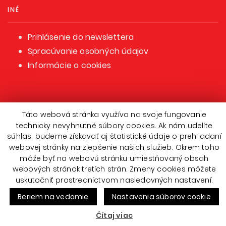
INÉ
Prihlásenie do newslettera
Spracúvanie osobných údajov
Informácie o cookies
Táto webová stránka využíva na svoje fungovanie
technicky nevyhnutné súbory cookies. Ak nám udelíte
súhlas, budeme získavať aj štatistické údaje o prehliadaní
webovej stránky na zlepšenie našich služieb. Okrem toho
© 2008 - 2026 Anča o.z. – developed by
Studio TEM
/ Using Anca Typeface by
môže byť na webovú stránku umiestňovaný obsah
Jan Filipek / DizajnDesign
webových stránok tretích strán. Zmeny cookies môžete
uskutočniť prostredníctvom nasledovných nastavení.
Beriem na vedomie
Nastavenia súborov cookie
Čítaj viac