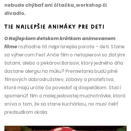
nebude chýbať ani čítačka, workshop či
divadlo.
TIE NAJLEPŠIE ANIMÁKY PRE DETI
O
Na
jlepšom detskom krátkom animovanom
filme
rozhodne tá najprísnejšia porota – deti. Stane
sa výhercom Fest Anče film o netopierovi so zlatými
šatami, alebo o pekárovi Borisovi, ktorý jedného dňa
dostane alergiu na múku? Premietania budú plné
filmových dobrodružstiev, zábavy a priateľstva,
ktoré majú určite čo povedať aj dospelákom. Stačí
spomenúť film o malej jedovatej muchotrávke, ktorá
sníva o tom, že sa stane kuchárkou, no musí čeliť
predsudkom okolia.