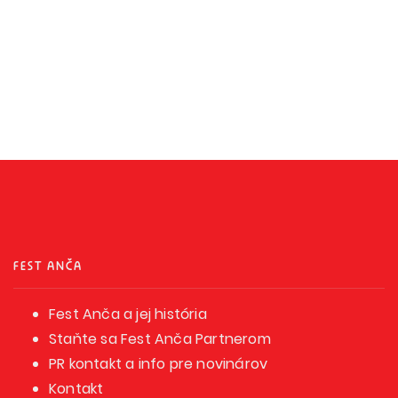
FEST ANČA
Fest Anča a jej história
Staňte sa Fest Anča Partnerom
PR kontakt a info pre novinárov
Kontakt