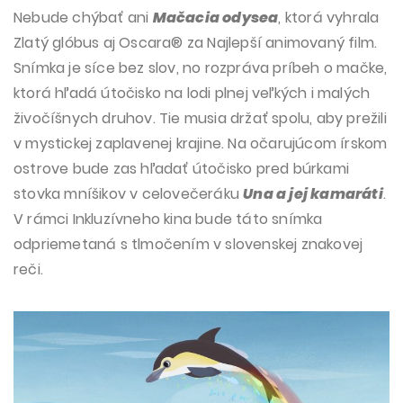
Nebude chýbať ani
Mačacia odysea
, ktorá vyhrala
Zlatý glóbus aj Oscara® za Najlepší animovaný film.
Snímka je síce bez slov, no rozpráva príbeh o mačke,
ktorá hľadá útočisko na lodi plnej veľkých i malých
živočíšnych druhov. Tie musia držať spolu, aby prežili
v mystickej zaplavenej krajine. Na očarujúcom írskom
ostrove bude zas hľadať útočisko pred búrkami
stovka mníšikov v celovečeráku
Una a jej kamaráti
.
V rámci Inkluzívneho kina bude táto snímka
odpriemetaná s tlmočením v slovenskej znakovej
reči.