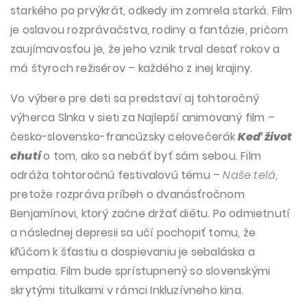
starkého po prvýkrát, odkedy im zomrela starká. Film
je oslavou rozprávačstva, rodiny a fantázie, pričom
zaujímavosťou je, že jeho vznik trval desať rokov a
má štyroch režisérov – každého z inej krajiny.
Vo výbere pre deti sa predstaví aj tohtoročný
výherca Slnka v sieti za Najlepší animovaný film –
česko-slovensko-francúzsky celovečerák
Keď život
chutí
o tom, ako sa nebáť byť sám sebou. Film
odráža tohtoročnú festivalovú tému –
Naše telá
,
pretože rozpráva príbeh o dvanásťročnom
Benjamínovi, ktorý začne držať diétu. Po odmietnutí
a následnej depresii sa učí pochopiť tomu, že
kľúčom k šťastiu a dospievaniu je sebaláska a
empatia. Film bude sprístupnený so slovenskými
skrytými titulkami v rámci Inkluzívneho kina.