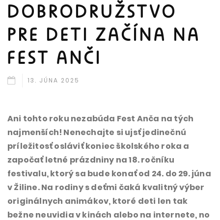
DOBRODRUŽSTVO
PRE DETI ZAČÍNA NA
FEST ANČI
13. JÚNA 2025
Ani tohto roku nezabúda Fest Anča na tých
najmenších! Nenechajte si ujsť jedinečnú
príležitosť osláviť koniec školského roka a
započať letné prázdniny na 18. ročníku
festivalu, ktorý sa bude konať od 24. do 29. júna
v Žiline. Na rodiny s deťmi čaká kvalitný výber
originálnych animákov, ktoré deti len tak
bežne neuvidia v kinách alebo na internete, no