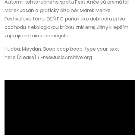
Autormi tohtoročného spotu Fest Anče sú animátor
Marek Jasaň a grafický dizajnér Marek Menke.
Festivalovú tému DEŇ PO poňali ako dobrodružstvo
odchodu z ekologickou krízou zničenej Žiliny k lepším
zajtrajšom mimo zemegule.
Hudba:
Meydän: Boop boop boop, type your text
here (please) / FreeMusicArchive.org