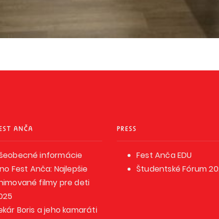
EST ANČA
PRESS
šeobecné informácie
Fest Anča EDU
ino Fest Anča: Najlepšie
Študentské Fórum 2
nimované filmy pre deti
025
ekár Boris a jeho kamaráti