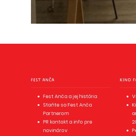
FEST ANČA
KINO F
Fest Anča a jej história
V
Staňte sa Fest Anča
K
Partnerom
a
PR kontakt a info pre
2
novinárov
P