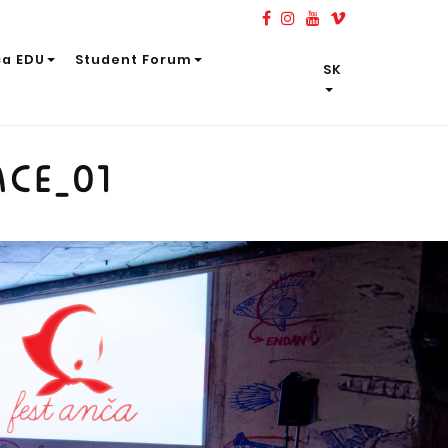
ča EDU
Student Forum
SK
ACE_01