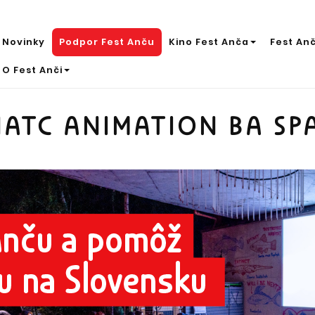
Novinky
Podpor Fest Anču
Kino Fest Anča
Fest An
O Fest Anči
ATC ANIMATION BA SP