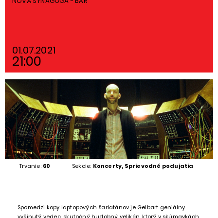
NOVÁ SYNAGÓGA - BAR
01.07.2021
21:00
Trvanie:
60
Sekcie:
Koncerty, Sprievodné podujatia
Spomedzi kopy laptopových šarlatánov je Gelbart geniálny
vyšinutý vedec, skutočný hudobný velikán, ktorý v skúmavkách