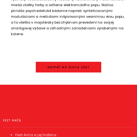
mieša všetky farby a odtiene elektronického popu. Naživo
prináša psychedelické bádanie naprieč syntetizovanými
moduláciami a melódiami inšpirovanými vesmírnou érou popu,
a to všetko v majstersky bezchybnom prevedení na svojej
analógovej výbave a záhadnými zariadeniami vyrobenými na
kolene.
NASPAŤ NA SEKCIE 2021
FEST ANČA
Fest Anča a jej história