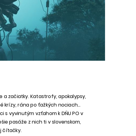
 a začiatky. Katastrofy, apokalypsy,
né krízy, rána po ťažkých nociach…
níci s vyvinutým vzťahom k DŇU PO v
epšie pasáže z nich ti v slovenskom,
 čítačky.