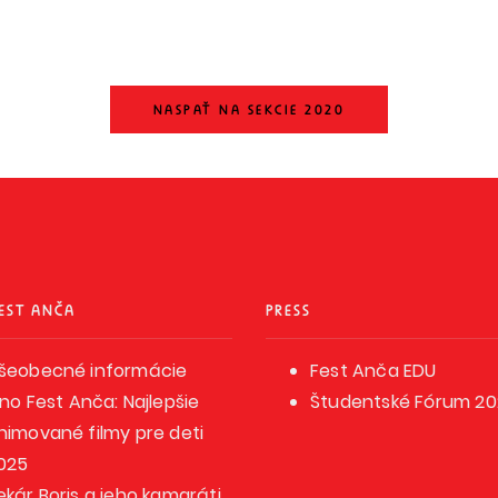
NASPAŤ NA SEKCIE 2020
EST ANČA
PRESS
šeobecné informácie
Fest Anča EDU
ino Fest Anča: Najlepšie
Študentské Fórum 2
nimované filmy pre deti
025
ekár Boris a jeho kamaráti