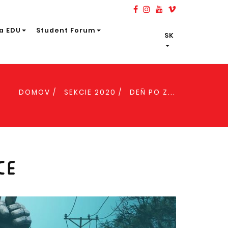
a EDU
Student Forum
SK
DOMOV
SEKCIE 2020
DEŇ PO Z...
CE