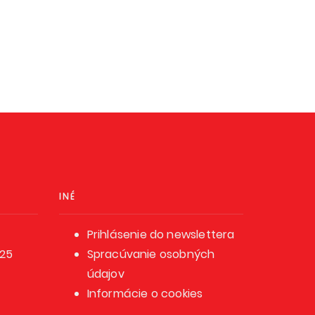
INÉ
Prihlásenie do newslettera
025
Spracúvanie osobných
údajov
Informácie o cookies