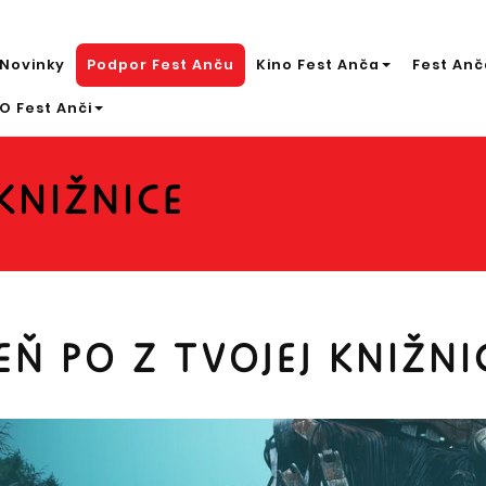
Novinky
Podpor Fest Anču
Kino Fest Anča
Fest Anč
O Fest Anči
KNIŽNICE
EŇ PO Z TVOJEJ KNIŽNI