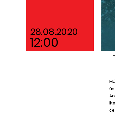
28.08.2020
12:00
T
Má
úm
An
lit
če