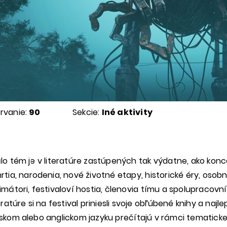
rvanie:
90
Sekcie:
Iné aktivity
lo tém je v literatúre zastúpených tak výdatne, ako konce
rtia, narodenia, nové životné etapy, historické éry, osob
imátori, festivaloví hostia, členovia tímu a spolupracov
eratúre si na festival priniesli svoje obľúbené knihy a najl
skom alebo anglickom jazyku prečítajú v rámci tematickej