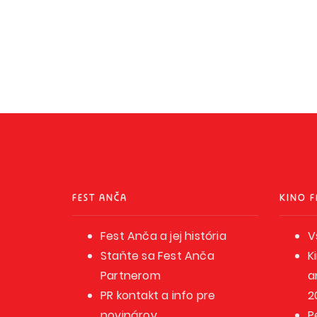
FEST ANČA
KINO F
Fest Anča a jej história
V
Staňte sa Fest Anča
K
Partnerom
a
PR kontakt a info pre
2
novinárov
P